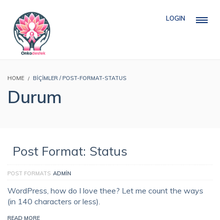
LOGIN
HOME
BIÇIMLER / POST-FORMAT-STATUS
Durum
Post Format: Status
POST FORMATS
ADMIN
WordPress, how do I love thee? Let me count the ways
(in 140 characters or less).
READ MORE