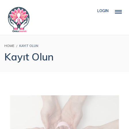
LOGIN
HOME
KAYIT OLUN
Kayıt Olun