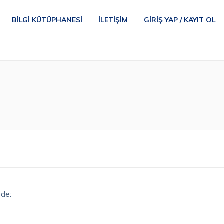
BILGI KÜTÜPHANESI
İLETIŞIM
GIRIŞ YAP / KAYIT OL
ode: