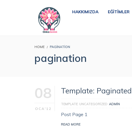
HAKKIMIZDA
EĞITIMLER
HOME
PAGINATION
pagination
08
Template: Paginated
TEMPLATE
UNCATEGORIZED
ADMIN
OCA'12
Post Page 1
READ MORE