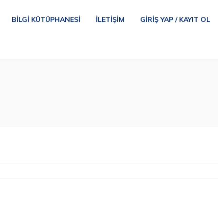
BILGI KÜTÜPHANESI
İLETIŞIM
GIRIŞ YAP / KAYIT OL