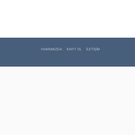
HAKKIMIZDA
KAYIT OL
İLETIŞIM