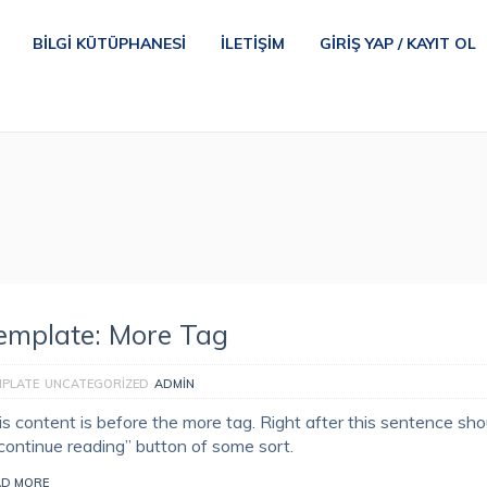
BILGI KÜTÜPHANESI
İLETIŞIM
GIRIŞ YAP / KAYIT OL
emplate: More Tag
MPLATE
UNCATEGORIZED
ADMIN
is content is before the more tag. Right after this sentence sho
“continue reading” button of some sort.
AD MORE