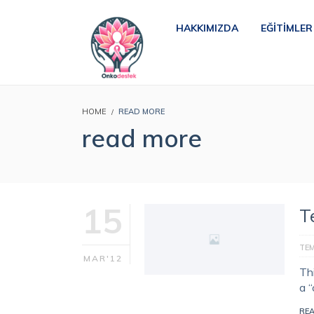
HAKKIMIZDA
EĞITIMLER
HOME
READ MORE
read more
15
T
TE
MAR'12
Th
a 
RE