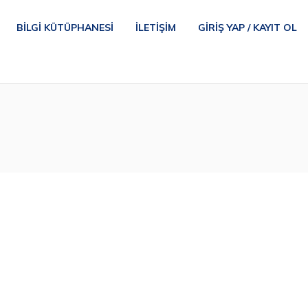
BILGI KÜTÜPHANESI
İLETIŞIM
GIRIŞ YAP / KAYIT OL