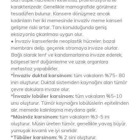
karakterizedir. Genellikle mamografide görülmez
tesadüfen bulunur. Kansere dönüşmez ancak
kadınların her iki memesinde invaziv meme kanseri
gelişme riski artar. Tanı konulduğunda geniş
eksizyonla çıkarılması uygun olur.
• İnvaziv kanserlerde neoplastik hücreler, bazal
membranı delip, geçerek stromaya invaze olurlar.
Bağlı olarak lenf ve kandamarlarına invaze ederek,
bölgesel lenf düğümlerine ve uzak organlara
metastaz yapabilirler.
*İnvaziv duktal karsinom:
tüm vakaların %75- 80
inin oluşturur. Duktal sistemden kaynağını alan tümör
çevre dokulara invaze olur.
*İnvaziv lobüler karsinom:
tüm vakaların %5-10
unu oluşturur. Tümör kaynağını lobülüslerin epitelinden
alır, memede kalınlaşma meydana gelir.
*Müsinöz karsinom:
tüm vakaların %3-5 ini
oluşturur. Müsin üreten tümör, genellikle yavaş büyür,
yumuşak kıvamlı ve iyi sınırlıdır.
*Tübüler karsinom:
% 2 sini oluşturur.