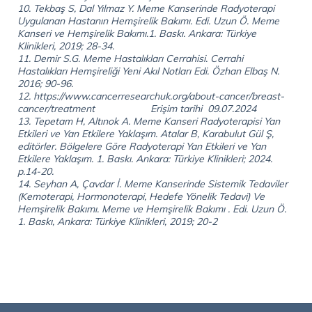
10. Tekbaş S, Dal Yılmaz Y. Meme Kanserinde Radyoterapi
Uygulanan Hastanın Hemşirelik Bakımı. Edi. Uzun Ö. Meme
Kanseri ve Hemşirelik Bakımı.1. Baskı. Ankara: Türkiye
Klinikleri, 2019; 28-34.
11. Demir S.G. Meme Hastalıkları Cerrahisi. Cerrahi
Hastalıkları Hemşireliği Yeni Akıl Notları Edi. Özhan Elbaş N.
2016; 90-96.
12. https://www.cancerresearchuk.org/about-cancer/breast-
cancer/treatment Erişim tarihi 09.07.2024
13. Tepetam H, Altınok A. Meme Kanseri Radyoterapisi Yan
Etkileri ve Yan Etkilere Yaklaşım. Atalar B, Karabulut Gül Ş,
editörler. Bölgelere Göre Radyoterapi Yan Etkileri ve Yan
Etkilere Yaklaşım. 1. Baskı. Ankara: Türkiye Klinikleri; 2024.
p.14-20.
14. Seyhan A, Çavdar İ. Meme Kanserinde Sistemik Tedaviler
(Kemoterapi, Hormonoterapi, Hedefe Yönelik Tedavi) Ve
Hemşirelik Bakımı. Meme ve Hemşirelik Bakımı . Edi. Uzun Ö.
1. Baskı, Ankara: Türkiye Klinikleri, 2019; 20-2