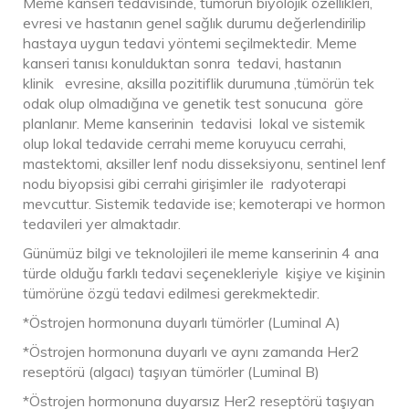
Meme kanseri tedavisinde, tümörün biyolojik özellikleri,
evresi ve hastanın genel sağlık durumu değerlendirilip
hastaya uygun tedavi yöntemi seçilmektedir. Meme
kanseri tanısı konulduktan sonra tedavi, hastanın
klinik evresine, aksilla pozitiflik durumuna ,tümörün tek
odak olup olmadığına ve genetik test sonucuna göre
planlanır. Meme kanserinin tedavisi lokal ve sistemik
olup lokal tedavide cerrahi meme koruyucu cerrahi,
mastektomi, aksiller lenf nodu disseksiyonu, sentinel lenf
nodu biyopsisi gibi cerrahi girişimler ile radyoterapi
mevcuttur. Sistemik tedavide ise; kemoterapi ve hormon
tedavileri yer almaktadır.
Günümüz bilgi ve teknolojileri ile meme kanserinin 4 ana
türde olduğu farklı tedavi seçenekleriyle kişiye ve kişinin
tümörüne özgü tedavi edilmesi gerekmektedir.
*Östrojen hormonuna duyarlı tümörler (Luminal A)
*Östrojen hormonuna duyarlı ve aynı zamanda Her2
reseptörü (algacı) taşıyan tümörler (Luminal B)
*Östrojen hormonuna duyarsız Her2 reseptörü taşıyan