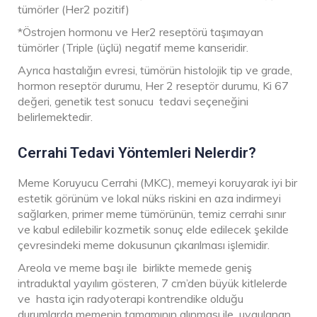
tümörler (Her2 pozitif)
*Östrojen hormonu ve Her2 reseptörü taşımayan
tümörler (Triple (üçlü) negatif meme kanseridir.
Ayrıca hastalığın evresi, tümörün histolojik tip ve grade,
hormon reseptör durumu, Her 2 reseptör durumu, Ki 67
değeri, genetik test sonucu tedavi seçeneğini
belirlemektedir.
Cerrahi Tedavi Yöntemleri Nelerdir?
Meme Koruyucu Cerrahi (MKC), memeyi koruyarak iyi bir
estetik görünüm ve lokal nüks riskini en aza indirmeyi
sağlarken, primer meme tümörünün, temiz cerrahi sınır
ve kabul edilebilir kozmetik sonuç elde edilecek şekilde
çevresindeki meme dokusunun çıkarılması işlemidir.
Areola ve meme başı ile birlikte memede geniş
intraduktal yayılım gösteren, 7 cm’den büyük kitlelerde
ve hasta için radyoterapi kontrendike olduğu
durumlarda memenin tamamının alınması ile uygulanan