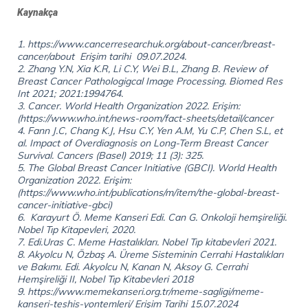
Kaynakça
1. https://www.cancerresearchuk.org/about-cancer/breast-
cancer/about Erişim tarihi 09.07.2024.
2. Zhang Y.N, Xia K.R, Li C.Y, Wei B.L, Zhang B. Review of
Breast Cancer Pathologigcal Image Processing. Biomed Res
Int 2021; 2021:1994764.
3. Cancer. World Health Organization 2022. Erişim:
(https://www.who.int/news-room/fact-sheets/detail/cancer
4. Fann J.C, Chang K.J, Hsu C.Y, Yen A.M, Yu C.P, Chen S.L, et
al. Impact of Overdiagnosis on Long-Term Breast Cancer
Survival. Cancers (Basel) 2019; 11 (3): 325.
5. The Global Breast Cancer Initiative (GBCI). World Health
Organization 2022. Erişim:
(https://www.who.int/publications/m/item/the-global-breast-
cancer-initiative-gbci)
6. Karayurt Ö. Meme Kanseri Edi. Can G. Onkoloji hemşireliği.
Nobel Tıp Kitapevleri, 2020.
7. Edi.Uras C. Meme Hastalıkları. Nobel Tıp kitabevleri 2021.
8. Akyolcu N, Özbaş A. Üreme Sisteminin Cerrahi Hastalıkları
ve Bakımı. Edi. Akyolcu N, Kanan N, Aksoy G. Cerrahi
Hemşireliği II, Nobel Tıp Kitabevleri 2018
9. https://www.memekanseri.org.tr/meme-sagligi/meme-
kanseri-teshis-yontemleri/ Erişim Tarihi 15.07.2024