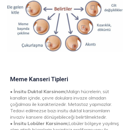
Meme Kanseri Tipleri
• İnsitu Duktal Karsinom;
Malign hücrelerin, süt
kanalları içinde, çevre dokulara invaze olmadan
çoğalması ile karakterizedir. Metastaz yapmazlar.
Tedavi edilmezse bazı insitu duktal karsinomların
invaziv kansere dönüşebileceği belirtilmektedir.
• İnsitu Lobüler Karsinom;
Lobüler bölgeye yayılmış
olan atipik hücrelerin kesintisiz proliferasyonu ile