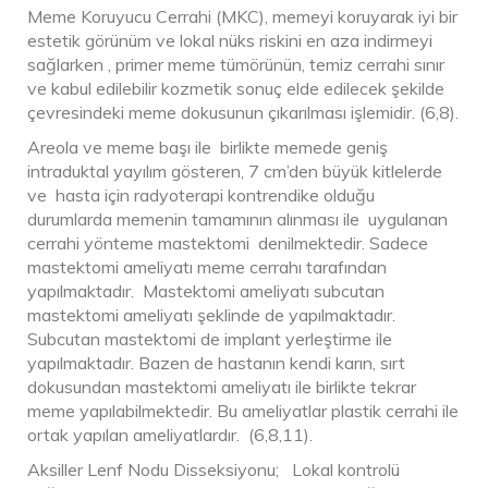
Meme Koruyucu Cerrahi (MKC), memeyi koruyarak iyi bir
estetik görünüm ve lokal nüks riskini en aza indirmeyi
sağlarken , primer meme tümörünün, temiz cerrahi sınır
ve kabul edilebilir kozmetik sonuç elde edilecek şekilde
çevresindeki meme dokusunun çıkarılması işlemidir. (6,8).
Areola ve meme başı ile birlikte memede geniş
intraduktal yayılım gösteren, 7 cm’den büyük kitlelerde
ve hasta için radyoterapi kontrendike olduğu
durumlarda memenin tamamının alınması ile uygulanan
cerrahi yönteme mastektomi denilmektedir. Sadece
mastektomi ameliyatı meme cerrahı tarafından
yapılmaktadır. Mastektomi ameliyatı subcutan
mastektomi ameliyatı şeklinde de yapılmaktadır.
Subcutan mastektomi de implant yerleştirme ile
yapılmaktadır. Bazen de hastanın kendi karın, sırt
dokusundan mastektomi ameliyatı ile birlikte tekrar
meme yapılabilmektedir. Bu ameliyatlar plastik cerrahi ile
ortak yapılan ameliyatlardır. (6,8,11).
Aksiller Lenf Nodu Disseksiyonu; Lokal kontrolü