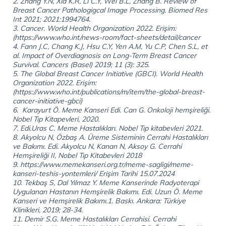
2. Zhang Y.N, Xia K.R, Li C.Y, Wei B.L, Zhang B. Review of
Breast Cancer Pathologigcal Image Processing. Biomed Res
Int 2021; 2021:1994764.
3. Cancer. World Health Organization 2022. Erişim:
(https://www.who.int/news-room/fact-sheets/detail/cancer
4. Fann J.C, Chang K.J, Hsu C.Y, Yen A.M, Yu C.P, Chen S.L, et
al. Impact of Overdiagnosis on Long-Term Breast Cancer
Survival. Cancers (Basel) 2019; 11 (3): 325.
5. The Global Breast Cancer Initiative (GBCI). World Health
Organization 2022. Erişim:
(https://www.who.int/publications/m/item/the-global-breast-
cancer-initiative-gbci)
6. Karayurt Ö. Meme Kanseri Edi. Can G. Onkoloji hemşireliği.
Nobel Tıp Kitapevleri, 2020.
7. Edi.Uras C. Meme Hastalıkları. Nobel Tıp kitabevleri 2021.
8. Akyolcu N, Özbaş A. Üreme Sisteminin Cerrahi Hastalıkları
ve Bakımı. Edi. Akyolcu N, Kanan N, Aksoy G. Cerrahi
Hemşireliği II, Nobel Tıp Kitabevleri 2018
9. https://www.memekanseri.org.tr/meme-sagligi/meme-
kanseri-teshis-yontemleri/ Erişim Tarihi 15.07.2024
10. Tekbaş S, Dal Yılmaz Y. Meme Kanserinde Radyoterapi
Uygulanan Hastanın Hemşirelik Bakımı. Edi. Uzun Ö. Meme
Kanseri ve Hemşirelik Bakımı.1. Baskı. Ankara: Türkiye
Klinikleri, 2019; 28-34.
11. Demir S.G. Meme Hastalıkları Cerrahisi. Cerrahi