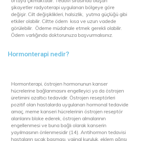
ortaya çıkmaktadır. Tedavi sırasında oluşan
şikayetler radyoterapi uygulanan bölgeye göre
değişir. Cilt değişiklikleri, halsizlik, yutma güçlüğü gibi
etkiler olabilir. Ciltte ödem kısa ve uzun vadede
görülebilir. Ödeme müdahale etmek gerekli olabilir.
Ödem varlığında doktorunuza başvurmalısınız.
Hormonterapi nedir?
Hormonterapi, östrojen hormonunun kanser
hücrelerine bağlanmasını engelleyici ya da östrojen
üretimini azaltıcı tedavidir. Östrojen reseptörleri
pozitif olan hastalarda uygulanan hormonal tedavide
amaç, meme kanseri hücrelerinin östrojen reseptör
alanlarını bloke ederek, östrojen almalarının
engellenmesi ve buna bağlı olarak kanserin
yayılmasının önlenmesidir (14). Antihormon tedavisi
hastaların sıcak basması, vajinal kuruluk, eklem ağrısı