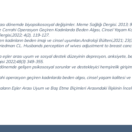
sı dönemde biyopsikososyal değişimler. Meme Sağlığı Dergisi. 2013; 9
errahi Operasyon Geçiren Kadınlarda Beden Algısı, Cinsel Yaşam Kalit
Dergisi,2022; 4(2), 119-127.
en kadınların beden imajı ve cinsel uyumları.Androloji Bülteni,2021; 23(3
Friedman CL. Husbands perception of wives adjustment to breast can
eşler arası uyum ve sosyal destek düzeyinin depresyon, anksiyete, benlik
gisi 2022;48(3) 349-355.
dönemde gelişen psikososyal sorunlar ve destekleyici hemşirelik girişim
 operasyon geçiren kadınlarda beden algısı, cinsel yaşam kalitesi ve ev
rın Eşler Arası Uyum ve Baş Etme Biçimleri Arasındaki İlişkinin İncelen