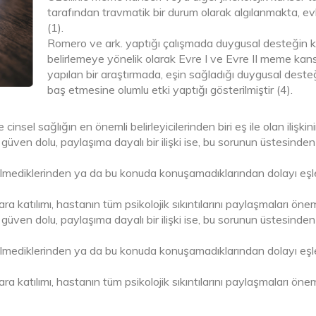
tarafından travmatik bir durum olarak algılanmakta, evlili
(1).
Romero ve ark. yaptığı çalışmada duygusal desteğin k
belirlemeye yönelik olarak Evre I ve Evre II meme kanse
yapılan bir araştırmada, eşin sağladığı duygusal deste
baş etmesine olumlu etki yaptığı gösterilmiştir (4).
nsel sağlığın en önemli belirleyicilerinden biri eş ile olan ilişkinin
esi güven dolu, paylaşıma dayalı bir ilişki ise, bu sorunun üstes
i bilmediklerinden ya da bu konuda konuşamadıklarından dolayı e
lara katılımı, hastanın tüm psikolojik sıkıntılarını paylaşmaları öneml
esi güven dolu, paylaşıma dayalı bir ilişki ise, bu sorunun üstes
i bilmediklerinden ya da bu konuda konuşamadıklarından dolayı e
lara katılımı, hastanın tüm psikolojik sıkıntılarını paylaşmaları öneml