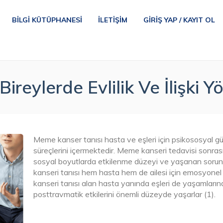
BILGI KÜTÜPHANESI
İLETIŞIM
GIRIŞ YAP / KAYIT OL
reylerde Evlilik Ve İlişki Y
Meme kanser tanısı hasta ve eşleri için psikososyal gü
süreçlerini içermektedir. Meme kanseri tedavisi sonrası
sosyal boyutlarda etkilenme düzeyi ve yaşanan sorun
kanseri tanısı hem hasta hem de ailesi için emosyonel g
kanseri tanısı alan hasta yanında eşleri de yaşamlarınd
posttravmatik etkilerini önemli düzeyde yaşarlar (1).