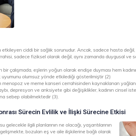
 etkileyen ciddi bir sağlık sorunudur. Ancak, sadece hasta değil
rahisi, sadece fiziksel olarak değil, aynı zamanda duygusal ve 
an bir çalışmada, eşlerin yoğun olarak endişe duyması hem kadın
k uyumunu olumsuz yönde etkilediği gösterilmiştir (2)
en menopoz ve meme kanseri cerrahisinden kaynaklanan yağlanm
 kaybı, depresyon ve anksiyete gibi değişiklikler, kadının cinsel i
na sebep olabilmektedir (3).
ası Sürecin Evlilik ve İlişki Sürecine Etkisi
gelecekle ilgili planlarının ne olacağı, yaşantılarının
lişmekte, bozulan eş ve aile ilişkilerine bağlı olarak