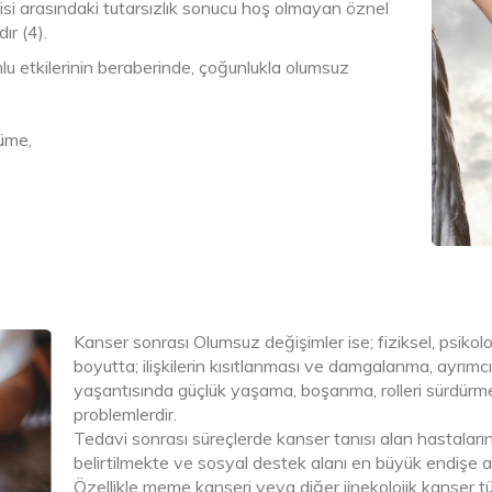
lişkisi arasındaki tutarsızlık sonucu hoş olmayan öznel
ır (4).
lu etkilerinin beraberinde, çoğunlukla olumsuz
üme,
Kanser sonrası Olumsuz değişimler ise; fiziksel, psikolo
boyutta; ilişkilerin kısıtlanması ve damgalanma, ayrımc
yaşantısında güçlük yaşama, boşanma, rolleri sürdürmede
problemlerdir.
Tedavi sonrası süreçlerde kanser tanısı alan hastalar
belirtilmekte ve sosyal destek alanı en büyük endişe al
Özellikle meme kanseri veya diğer jinekolojik kanser tür