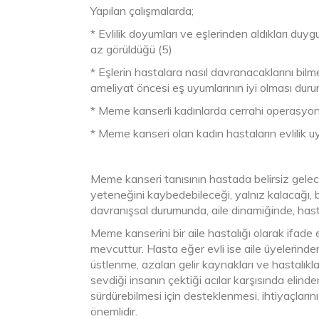
Yapılan çalışmalarda;
* Evlilik doyumları ve eşlerinden aldıkları duyg
az görüldüğü (5)
* Eşlerin hastalara nasıl davranacaklarını bil
ameliyat öncesi eş uyumlarının iyi olması dur
* Meme kanserli kadınlarda cerrahi operasyon 
* Meme kanseri olan kadın hastaların evlilik uy
Meme kanseri tanısının hastada belirsiz gelece
yeteneğini kaybedebileceği, yalnız kalacağı, 
davranışsal durumunda, aile dinamiğinde, hasta
Meme kanserini bir aile hastalığı olarak ifade 
mevcuttur. Hasta eğer evli ise aile üyelerinde
üstlenme, azalan gelir kaynakları ve hastalıkla
sevdiği insanın çektiği acılar karşısında eli
sürdürebilmesi için desteklenmesi, ihtiyaçlar
önemlidir.