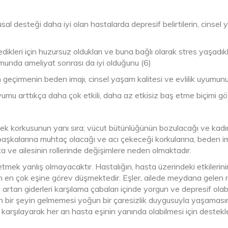
usal desteği daha iyi olan hastalarda depresif belirtilerin, cinsel y
medikleri için huzursuz oldukları ve buna bağlı olarak stres yaşad
umunda ameliyat sonrası da iyi olduğunu (6)
geçirmenin beden imajı, cinsel yaşam kalitesi ve evlilik uyumun
umu arttıkça daha çok etkili, daha az etkisiz baş etme biçimi göst
k korkusunun yanı sıra; vücut bütünlüğünün bozulacağı ve kadın ol
başkalarına muhtaç olacağı ve acı çekeceği korkularına, beden im
 ve ailesinin rollerinde değişimlere neden olmaktadır.
etmek yanlış olmayacaktır. Hastalığın, hasta üzerindeki etkilerinin
n en çok eşine görev düşmektedir. Eşler, ailede meydana gelen rol 
 artan giderleri karşılama çabaları içinde yorgun ve depresif olabi
nden bir şeyin gelmemesi yoğun bir çaresizlik duygusuyla yaşamas
ını karşılayarak her an hasta eşinin yanında olabilmesi için des