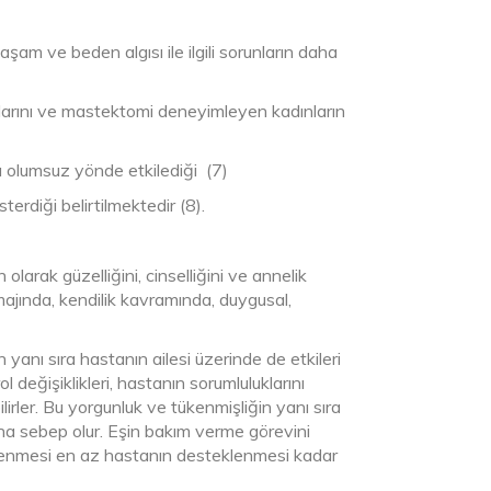
aşam ve beden algısı ile ilgili sorunların daha
ıklarını ve mastektomi deneyimleyen kadınların
u olumsuz yönde etkilediği (7)
erdiği belirtilmektedir (8).
arak güzelliğini, cinselliğini ve annelik
ajında, kendilik kavramında, duygusal,
 yanı sıra hastanın ailesi üzerinde de etkileri
değişiklikleri, hastanın sorumluluklarını
lirler. Bu yorgunluk ve tükenmişliğin yanı sıra
ına sebep olur. Eşin bakım verme görevini
teklenmesi en az hastanın desteklenmesi kadar