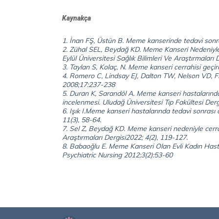
Kaynakça
1. İnan FŞ, Üstün B. Meme kanserinde tedavi sonra
2. Zühal SEL, Beydağ KD. Meme Kanseri Nedeniyle C
Eylül Üniversitesi Sağlık Bilimleri Ve Araştırmaları 
3. Taylan S, Kolaç, N. Meme kanseri cerrahisi geçir
4. Romero C, Lindsay EJ, Dalton TW, Nelson VD, 
2008;17:237-238
5. Duran K, Sarandöl A. Meme kanseri hastalarında 
incelenmesi. Uludağ Üniversitesi Tıp Fakültesi Der
6. Işık I.Meme kanseri hastalarında tedavi sonrası 
11(3), 58-64.
7. Sel Z, Beydağ KD. Meme kanseri nedeniyle cerrahi
Araştırmaları Dergisi2022; 4(2), 119-127.
8. Babaoğlu E. Meme Kanseri Olan Evli Kadın Hastala
Psychiatric Nursing 2012;3(2):53-60