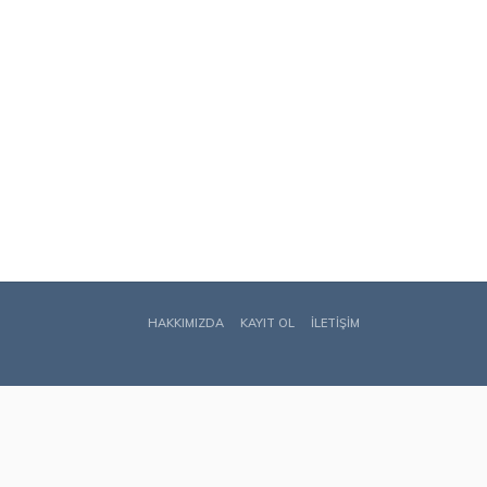
HAKKIMIZDA
KAYIT OL
İLETIŞIM