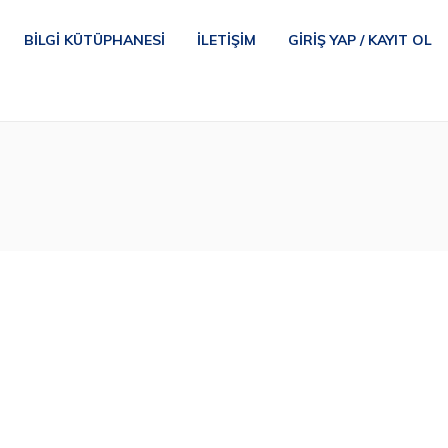
BILGI KÜTÜPHANESI
İLETIŞIM
GIRIŞ YAP / KAYIT OL