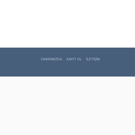
HAKKIMIZDA
KAYIT OL
İLETIŞIM