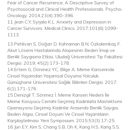
Fear of Cancer Recurrence; A Descriptive Survey of
Psychosocial and Clinical Health Professionals. Psycho‐
Oncology. 2014;23(4):390-396.
11.Jean C.Y, Syrjala K.L. Anxiety and Depression in
Cancer Survivors. Medical Clinics. 2017;101(6):1099-
1113.
13.Pehlivan S, Doğan D, Kahraman B.N, Özkalemkaş F.
Akut Lösemi Hastalarında Alopesinin Beden İmajı ve
Benlik Saygısına Etkisi. Uludağ Üniversitesi Tıp Fakültesi
Dergisi. 2019; 45(2):173-178.
14.Ertem G, Dönmez Y.C, Bilge A. Meme Kanserinde
Cinsel Yaşamdan Yaşamsal Doyuma Yolculuk.
Gümüşhane Üniversitesi Sağlık Bilimleri Dergisi. 2017;
6(1):171-176.
15.Denizgil T, Sönmez İ. Meme Kanseri Nedeni İle
Meme Koruyucu Cerrahi Geçirmiş Kadınlarla Mastektomi
Operasyonu Geçirmiş Kadınlar Arasında Benlik Saygısı,
Beden Algısı, Cinsel Doyum Ve Cinsel Yaşantıların
Karşılaştırılması. Yeni Symposium. 2015;53(3):17-25.
16.Jun E.Y, Kim S, Chang S.B, Oh K, Kang H.S, Kang S.S.