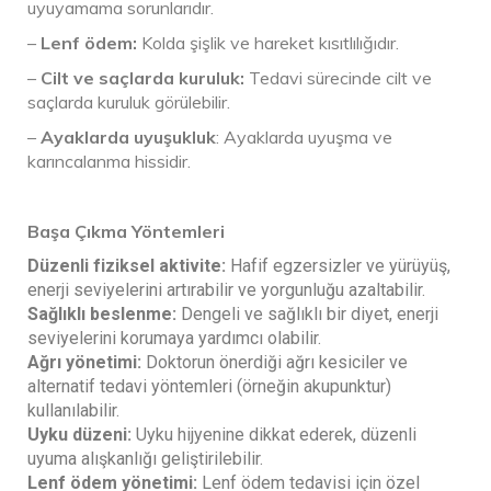
uyuyamama sorunlarıdır.
–
Lenf ödem:
Kolda şişlik ve hareket kısıtlılığıdır.
–
Cilt ve saçlarda kuruluk:
Tedavi sürecinde cilt ve
saçlarda kuruluk görülebilir.
–
Ayaklarda uyuşukluk
: Ayaklarda uyuşma ve
karıncalanma hissidir.
Başa Çıkma Yöntemleri
Düzenli fiziksel aktivite:
Hafif egzersizler ve yürüyüş,
enerji seviyelerini artırabilir ve yorgunluğu azaltabilir.
Sağlıklı beslenme:
Dengeli ve sağlıklı bir diyet, enerji
seviyelerini korumaya yardımcı olabilir.
Ağrı yönetimi:
Doktorun önerdiği ağrı kesiciler ve
alternatif tedavi yöntemleri (örneğin akupunktur)
kullanılabilir.
Uyku düzeni:
Uyku hijyenine dikkat ederek, düzenli
uyuma alışkanlığı geliştirilebilir.
Lenf ödem yönetimi:
Lenf ödem tedavisi için özel