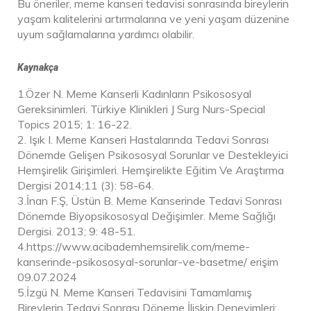
Bu öneriler, meme kanseri tedavisi sonrasında bireylerin
yaşam kalitelerini artırmalarına ve yeni yaşam düzenine
uyum sağlamalarına yardımcı olabilir.
Kaynakça
1.Özer N. Meme Kanserli Kadınların Psikososyal
Gereksinimleri. Türkiye Klinikleri J Surg Nurs-Special
Topics 2015; 1: 16-22.
2. Işık I. Meme Kanseri Hastalarında Tedavi Sonrası
Dönemde Gelişen Psikososyal Sorunlar ve Destekleyici
Hemşirelik Girişimleri. Hemşirelikte Eğitim Ve Araştırma
Dergisi 2014;11 (3): 58-64.
3.İnan F.Ş, Üstün B. Meme Kanserinde Tedavi Sonrası
Dönemde Biyopsikososyal Değişimler. Meme Sağlığı
Dergisi. 2013; 9: 48-51.
4.https://www.acibademhemsirelik.com/meme-
kanserinde-psikososyal-sorunlar-ve-basetme/ erişim
09.07.2024
5.İzgü N. Meme Kanseri Tedavisini Tamamlamış
Bireylerin Tedavi Sonrası Döneme İlişkin Deneyimleri: