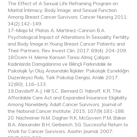
The Effect of A Sexual Life Reframing Program on
Marital İntimacy, Body İmage, and Sexual Function
Among Breast Cancer Survivors. Cancer Nursing 2011;
34(2):142-149.
17-Miaja M, Platas A, Martinez-Cannon B.A.
Psychological İmpact of Alterations İn Sexuality Fertility
and Body İmage in Young Breast Cancer Patients and
Their Partners. Rev Invest Clin, 2017; 69(4): 204-209.
18.Öcem H. Meme Kanseri Tanısı Almış Çalışan
Kadınlarda Damgalanma ve Bilinçli Farkındalık ile
Psikolojik İyi Oluş Arasındaki İlişkiler: Psikolojik Esnekliğin
Düzenleyici Rolü, Türk Psikoloji Dergisi, Aralık 2017,
32(80), 116–133.
19.Davidoff A.J, Hill S.C, Bernard D, Yabroff, K.R. The
Affordable Care Act and Expanded İnsurance Eligibility
Among Nonelderly Adult Cancer Survivors. Journal of
the National Cancer Institute. 2015; 107(9):181-188.
20. Nachreiner N.M, Dagher R.K, McGovern P.M, Baker
B.A, Alexander B.H, Gerberich, SG. Successful Return to
Work for Cancer Survivors. Aaohn Journal. 2007;