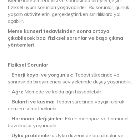
Meme kanseri tedavisi ve sonrasında bireyler çeşitli
fiziksel uyum sorunları yaşayabilirler. Bu sorunlar, günlük
yaşam aktivitelerini gerçekleştirirken sınırlılıklara yol
açabilir.
Meme kanseri tedavisinden sonra ortaya
çıkabilecek bazı fiziksel sorunlar ve başa çıkma
yöntemleri:
Fiziksel Sorunlar
–
Enerji kaybı ve yorgunluk:
Tedavi sürecinde ve
sonrasında bireyin enerji seviyelerinde düşüş yaşanabilir.
– Ağrı:
Memede ve kolda ağrı hissedilebilir.
–
Bulantı ve kusma:
Tedavi sürecinde yaygın olarak
görülen semptomlardır.
–
Hormonal değişimler:
Erken menopoz ve hormonal
bozulmalar yaşanabilir.
–
Uyku problemleri:
Uyku düzeninde bozulmalar ve