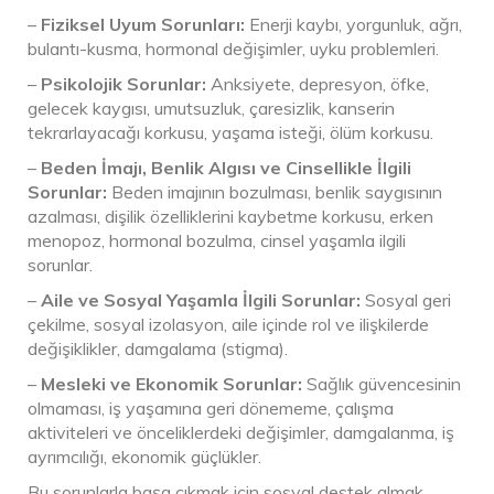
–
Fiziksel Uyum Sorunları:
Enerji kaybı, yorgunluk, ağrı,
bulantı-kusma, hormonal değişimler, uyku problemleri.
–
Psikolojik Sorunlar:
Anksiyete, depresyon, öfke,
gelecek kaygısı, umutsuzluk, çaresizlik, kanserin
tekrarlayacağı korkusu, yaşama isteği, ölüm korkusu.
–
Beden İmajı, Benlik Algısı ve Cinsellikle İlgili
Sorunlar:
Beden imajının bozulması, benlik saygısının
azalması, dişilik özelliklerini kaybetme korkusu, erken
menopoz, hormonal bozulma, cinsel yaşamla ilgili
sorunlar.
–
Aile ve Sosyal Yaşamla İlgili Sorunlar:
Sosyal geri
çekilme, sosyal izolasyon, aile içinde rol ve ilişkilerde
değişiklikler, damgalama (stigma).
–
Mesleki ve Ekonomik Sorunlar:
Sağlık güvencesinin
olmaması, iş yaşamına geri dönememe, çalışma
aktiviteleri ve önceliklerdeki değişimler, damgalanma, iş
ayrımcılığı, ekonomik güçlükler.
Bu sorunlarla başa çıkmak için sosyal destek almak,