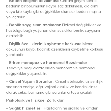
–
Beden imajının bozulması:
Cerrahi girişim sonrası
bedenin bir bölümünün kaybı, saç dökülmesi, kilo alımı
veya kilo kaybı gibi değişiklikler olumsuz beden imajına
yol açabilir.
–
Benlik saygısının azalması:
Fiziksel değişiklikler ve
hastalığa bağlı yaşanan olumsuzluklar benlik saygısını
azaltabilir.
–
Dişilik özelliklerini kaybetme korkusu:
Meme
dokusunun kaybı, kadınlık özelliklerini kaybetme korkusu
yaratabilir.
–
Erken menopoz ve hormonal Bozulmalar:
Tedaviye bağlı olarak erken menopoz ve hormonal
değişiklikler yaşanabilir.
–
Cinsel Yaşam Sorunları
: Cinsel isteksizlik, cinsel ilişki
sırasında endişe, ağrı, vajinal kuruluk ve kendini cinsel
olarak çekici bulmama gibi sorunlar ortaya çıkabilir.
Psikolojik ve Fiziksel Zorluklar
–
Sağlık hizmetleri:
Hastaların ne sıklıkla ve kimden