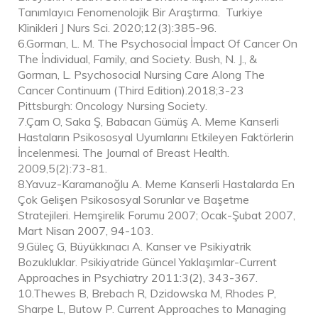
Tanımlayıcı Fenomenolojik Bir Araştırma. Turkiye
Klinikleri J Nurs Sci. 2020;12(3):385-96.
6.Gorman, L. M. The Psychosocial İmpact Of Cancer On
The İndividual, Family, and Society. Bush, N. J., &
Gorman, L. Psychosocial Nursing Care Along The
Cancer Continuum (Third Edition).2018;3-23
Pittsburgh: Oncology Nursing Society.
7.Çam O, Saka Ş, Babacan Gümüş A. Meme Kanserli
Hastaların Psikososyal Uyumlarını Etkileyen Faktörlerin
İncelenmesi. The Journal of Breast Health.
2009,5(2):73-81.
8.Yavuz-Karamanoğlu A. Meme Kanserli Hastalarda En
Çok Gelişen Psikososyal Sorunlar ve Başetme
Stratejileri. Hemşirelik Forumu 2007; Ocak-Şubat 2007,
Mart Nisan 2007, 94-103.
9.Güleç G, Büyükkınacı A. Kanser ve Psikiyatrik
Bozukluklar. Psikiyatride Güncel Yaklaşımlar-Current
Approaches in Psychiatry 2011:3(2), 343-367.
10.Thewes B, Brebach R, Dzidowska M, Rhodes P,
Sharpe L, Butow P. Current Approaches to Managing