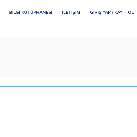
BILGI KÜTÜPHANESI
İLETIŞIM
GIRIŞ YAP / KAYIT OL