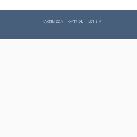
HAKKIMIZDA
KAYIT OL
İLETIŞIM