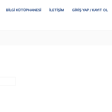
BILGI KÜTÜPHANESI
İLETIŞIM
GIRIŞ YAP / KAYIT OL