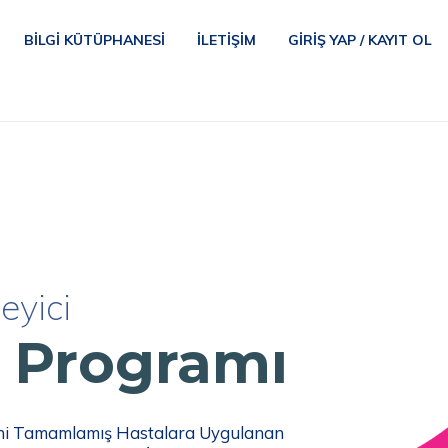
BILGI KÜTÜPHANESI
İLETIŞIM
GIRIŞ YAP / KAYIT OL
eyici
m
Programı
ini Tamamlamış Hastalara Uygulanan