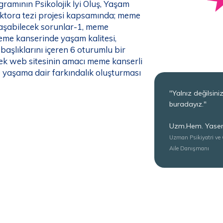
ramının Psikolojik İyi Oluş, Yaşam
doktora tezi projesi kapsamında; meme
laşabilecek sorunlar-1, meme
eme kanserinde yaşam kalitesi,
 başlıklarını içeren 6 oturumlu bir
ek web sitesinin amacı meme kanserli
e yaşama dair farkındalık oluşturması
"Yalnız değilsiniz
buradayız."
Uzm.Hem. Yasem
Uzman Psikiyatri ve 
Aile Danışmanı