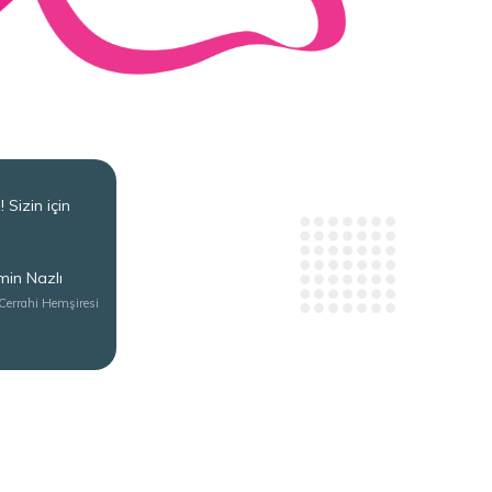
! Sizin için
in Nazlı
Cerrahi Hemşiresi