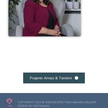
Projenin Amacı & Tanıtımı
COPYRIGHT 2024 © ONKODESTEK TÜM HAKLARI SAKLIDIR.
DESING BY
DIJITALAJAN