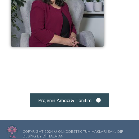
Projenin Amacı & Tanıtımı
COPYRIGHT 2024 © ONKODESTEK TÜM HAKLARI SAKLIDIR.
DESING BY
DIJITALAJAN