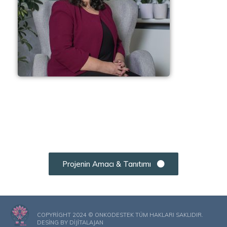
Projenin Amacı & Tanıtımı
COPYRIGHT 2024 © ONKODESTEK TÜM HAKLARI SAKLIDIR.
DESING BY
DIJITALAJAN